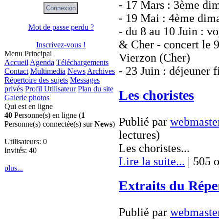
- 17 Mars : 3ème di
- 19 Mai : 4ème dim
Mot de passe perdu ?
- du 8 au 10 Juin : v
& Cher - concert le 9
Inscrivez-vous !
Menu Principal
Vierzon (Cher)
Accueil
Agenda
Téléchargements
- 23 Juin : déjeuner 
Contact
Multimedia
News
Archives
Répertoire des sujets
Messages
privés
Profil Utilisateur
Plan du site
Les choristes
Galerie photos
Qui est en ligne
40
Personne(s) en ligne (
1
Publié par
webmaste
Personne(s) connectée(s) sur
News
)
lectures
)
Utilisateurs: 0
Les choristes...
Invités: 40
Lire la suite...
| 505 o
plus...
Extraits du Répe
Publié par
webmaste