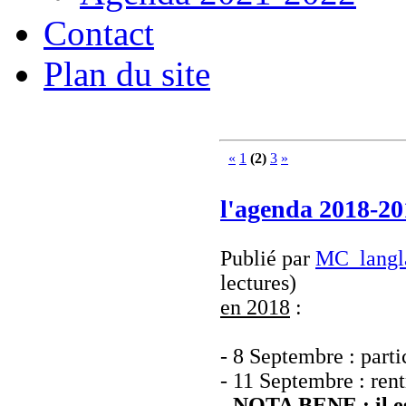
Contact
Plan du site
«
1
(2)
3
»
l'agenda 2018-20
Publié par
MC_langl
lectures
)
en 2018
:
- 8 Septembre : part
- 11 Septembre : rent
-
NOTA BENE
: il 